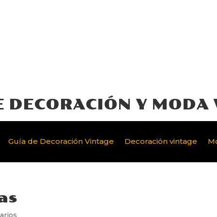
E DECORACIÓN Y MODA 
Guía de Decoración Vintage
Decoración vintage
Mo
as
arios