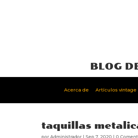
BLOG D
Acerca de
Artículos vintage
taquillas metalic
por
Administrador
|
Sep 7, 2020
|
0 Coment