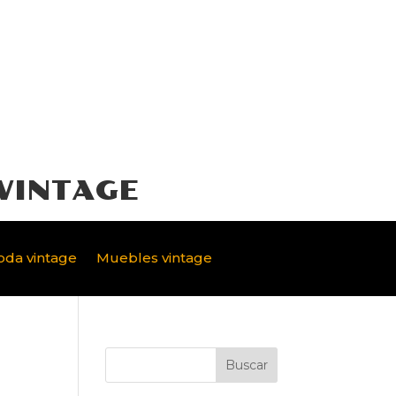
VINTAGE
da vintage
Muebles vintage