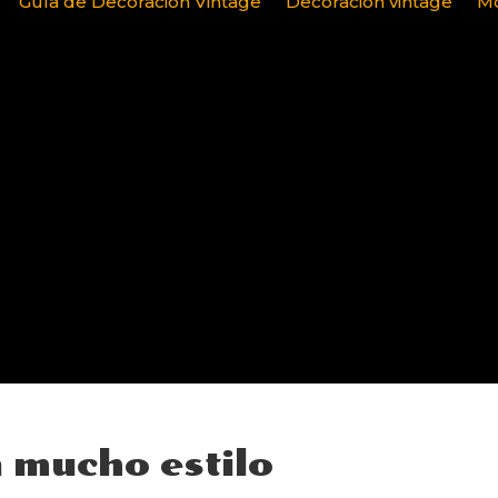
Guía de Decoración Vintage
Decoración vintage
Mo
n mucho estilo