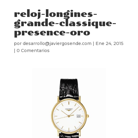
reloj-longines-
grande-classique-
presence-oro
por
desarrollo@javiergosende.com
|
Ene 24, 2015
|
0 Comentarios