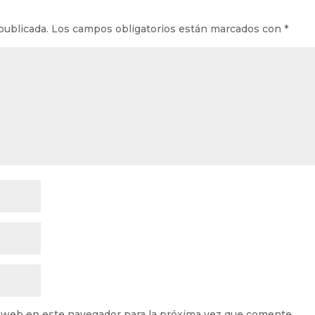
publicada.
Los campos obligatorios están marcados con
*
 web en este navegador para la próxima vez que comente.