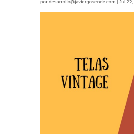
por
desarrollo@javiergosende.com
|
Jul 22,