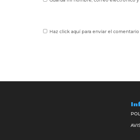
Guarda mi nombre, correo electrónico y
Haz click aquí para enviar el comentario
In
POL
AVI