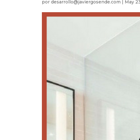
por
desarrollo@javiergosende.com
|
May 23