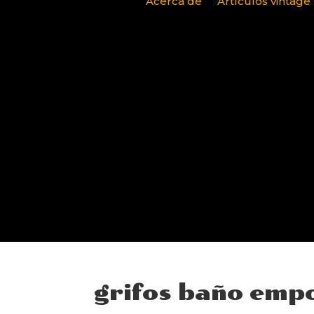
Acerca de
Artículos vintage
grifos baño emp