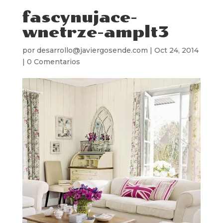
fascynujace-
wnetrze-amplt3
por
desarrollo@javiergosende.com
|
Oct 24, 2014
|
0 Comentarios