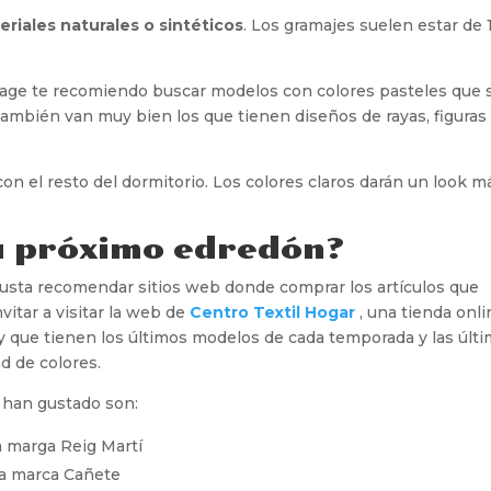
riales naturales o sintéticos
. Los gramajes suelen estar de 
vintage te recomiendo buscar modelos con colores pasteles que
 También van muy bien los que tienen diseños de rayas, figuras
on el resto del dormitorio. Los colores claros darán un look m
u próximo edredón?
usta recomendar sitios web donde comprar los artículos que
itar a visitar la web de
Centro Textil Hogar
, una tienda onl
 y que tienen los últimos modelos de cada temporada y las últ
d de colores.
 han gustado son:
a marga Reig Martí
la marca Cañete