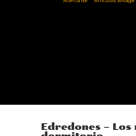
Acerca de
Artículos vintage
Edredones – Los 
dormitorio