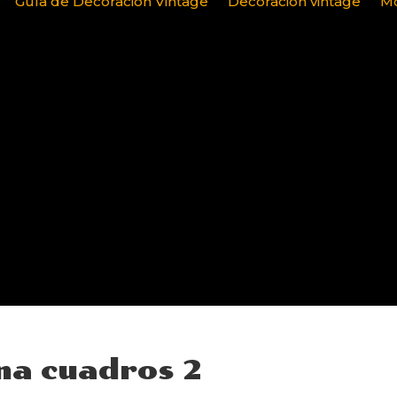
Guía de Decoración Vintage
Decoración vintage
Mo
na cuadros 2