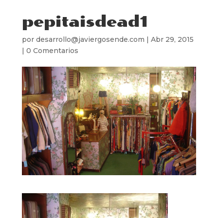
pepitaisdead1
por
desarrollo@javiergosende.com
|
Abr 29, 2015
|
0 Comentarios