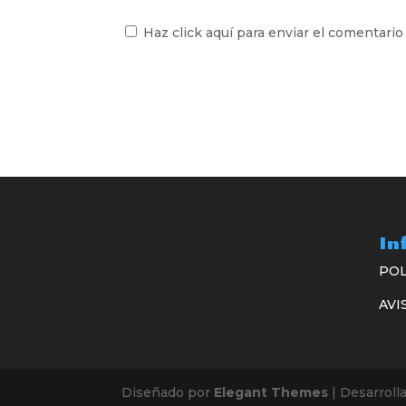
Haz click aquí para enviar el comentario
In
POL
AVI
Diseñado por
Elegant Themes
| Desarroll