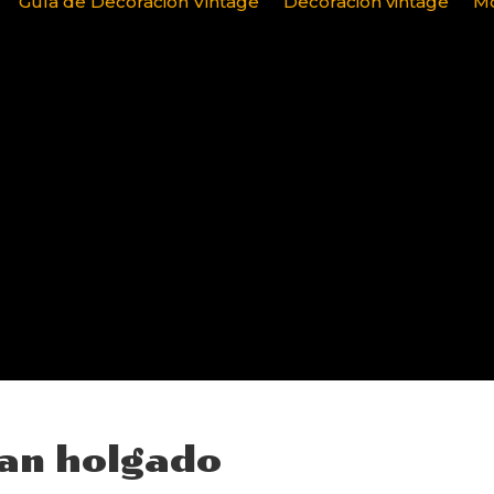
Guía de Decoración Vintage
Decoración vintage
Mo
gan holgado