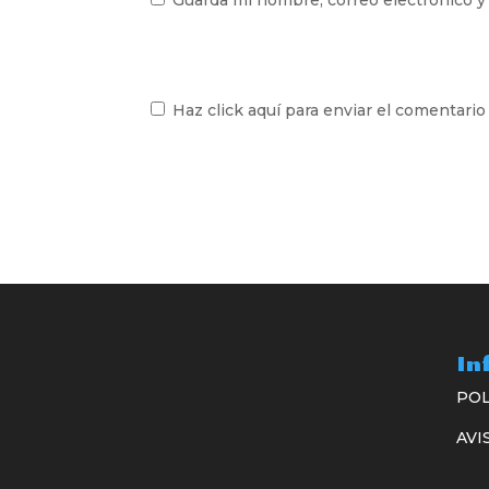
Guarda mi nombre, correo electrónico y
Haz click aquí para enviar el comentario
In
POL
AVI