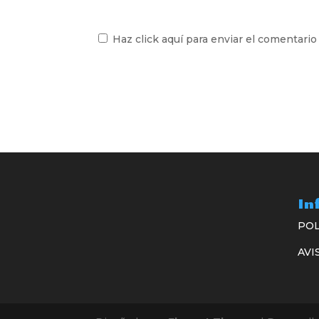
Haz click aquí para enviar el comentario
In
POL
AVI