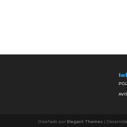
In
POL
AVI
Diseñado por
Elegant Themes
| Desarroll