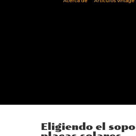
Acerca de
Artículos vintage
Eligiendo el sop
placas solares