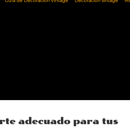
Guía de Decoración Vintage
Decoración vintage
Mo
orte adecuado para tus