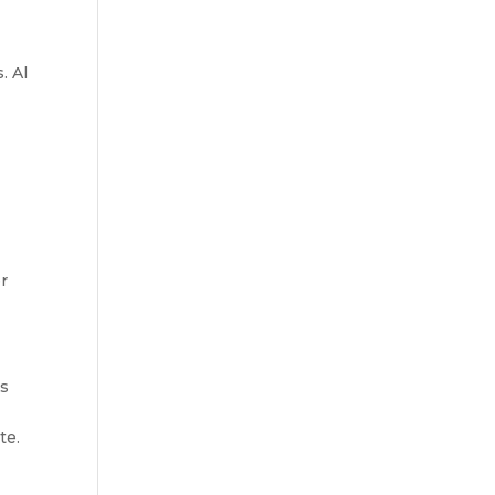
. Al
er
os
te.