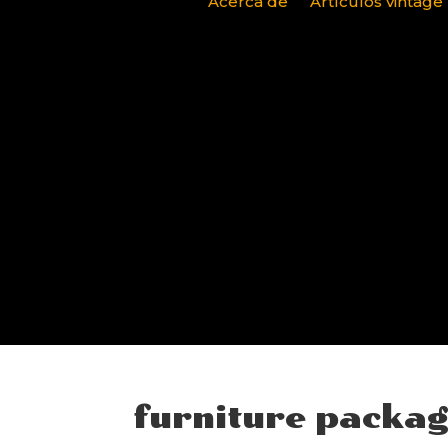
Acerca de
Artículos vintage
furniture packa